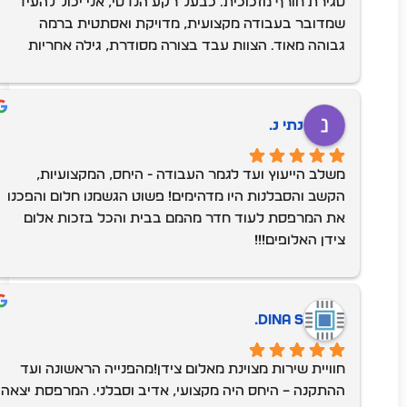
סגירת חורף מזכוכית. כבעל רקע הנדסי, אני יכול להעיד 
שמדובר בעבודה מקצועית, מדויקת ואסתטית ברמה 
גבוהה מאוד. הצוות עבד בצורה מסודרת, גילה אחריות 
ושימת לב לפרטים הקטנים, ולאחר סיום ההתקנה השאיר 
את המקום נקי לחלוטין – ללא טיפת פסולת.שירות ברמה 
גבוהה, ממליץ בחום!
נתי נ.
משלב הייעוץ ועד לגמר העבודה - היחס, המקצועיות, 
הקשב והסבלנות היו מדהימים! פשוט הגשמנו חלום והפכנו 
את המרפסת לעוד חדר מהמם בבית והכל בזכות אלום 
צידן האלופים!!!
Dina S.
חוויית שירות מצוינת מאלום צידן!מהפנייה הראשונה ועד 
ההתקנה – היחס היה מקצועי, אדיב וסבלני. המרפסת יצאה 