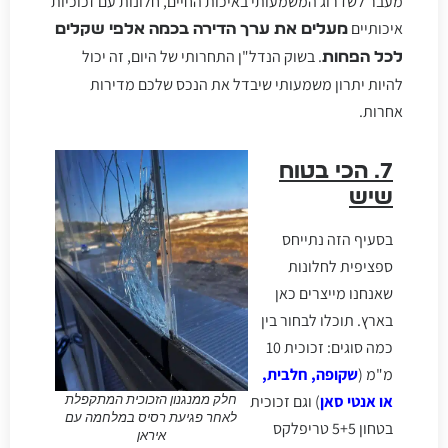
מעבר לשדרוג המשמעותי באיכות החיים, חלונות עם זכוכיות
איכותיים
מעלים את ערך הדירה בכמה אלפי שקלים
. בשוק הנדל"ן התחרותי של היום, זה יכול
לכל הפחות
להיות יתרון משמעותי שיבדל את הנכס שלכם מדירות
אחרות.
7. הכי בטוח
שיש
בסעיף הזה נתייחס
ספציפית לחלונות
שאנחנו מייצרים כאן
בארץ. תוכלו לבחור בין
כמה סוגים: זכוכית 10
מ"מ (
שקופה, חלבית,
או אנטי סאן
) וגם זכוכית
חלק ממנגנון הזכוכית המתקפלת
לאחר פגיעת רסיס במלחמה עם
בטחון 5+5 טריפלקס
איראן