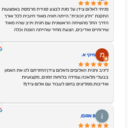
נקיון וניכר היה שהם מקצוענים ויודעים את העבודה 
פניתי לאלום צידן על מנת לבצע סגירת מרפסת באמצעות 
היטב.הייתי מרוצה מההתקנה, מהתוצר הסופי ומהשירותיות 
התקנת "וילון זכוכית".הייתה חוויה מאוד חיובית לכל אורך 
לכל אורך הדרך.תודה לכם !
הדרך החל מהשיחה הראשונית עם חגית ויניב שהיו מאוד 
שירותיים ואדיבים, הצעת מחיר שהייתה הוגנת וכלה 
בהתקנה מאוד מקצועית.לאחר השיחה הראשונית, יניב 
הגיע ולקח מדידות, סגרנו על מחיר וזמן אספקה של 3 
חודשים. בפועל, לקח פחות זמן וכבר אחרי כחודשיים (כולל 
מיקי א.
תקופת חגים שהייתה באמצע) חגית התקשרה ותיאמה 
התקנה.ביום של ההתקנה, המתקינים אף הקדימו, היו 
ליניב וחגית האלופים מ'אלום צידן'החזרתם לנו את האמון 
נעימים, אדיבים, מסודרים ומאורגנים. עשו הכל בסבלנות, 
בבעלי מלאכה.עמידה בלוחות זמנים, מקצועיות 
שמרו על נקיון וניכר היה שהם מקצוענים ויודעים את 
ואדיבות.ממליצים בחום לעבוד עם אלום צידן!!
העבודה היטב.הייתי מרוצה מההתקנה, מהתוצר הסופי 
ומהשירותיות לכל אורך הדרך.תודה לכם !
idan B.