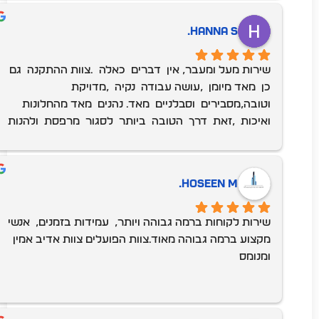
Hanna S.
שירות מעל ומעבר, אין  דברים  כאלה  .צוות ההתקנה  גם 
כן  מאד מיומן  ,עושה עבודה  נקיה  ,מדויקת  
וטובה,מסבירים  וסבלניים  מאד. נהנים  מאד מהחלונות  
ואיכות  ,זאת  דרך  הטובה  ביותר  לסגור  מרפסת  ולהנות  
מהנוף  .ממליצים  בחום רב!
Hoseen M.
שירות לקוחות ברמה גבוהה ויותר,  עמידות בזמנים,  אנשי 
מקצוע ברמה גבוהה מאוד.צוות הפועלים צוות אדיב אמין  
ומנומס