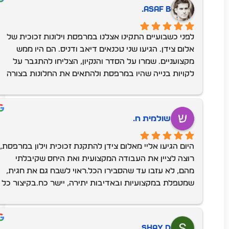
Asaf B.
לפני כשבועיים התקינו אצלנו במרפסת וילונות זכוכית של 
אלום צידן. הגיעו שני טכנאים דיאב ודניס. הם היו ממש 
מקצועניים. שמרו על הסדר והנקיון, הצליחו להתגבר על 
לקויות בנייה שהיו במרפסת ולהתאים את החלונות בצורה 
מושלמת. לבסוף עשו לי הדרכה על אופן התפעול ווידאו 
שאני מבין את כל השלבים. הם היו ממש נחמדים ברמות 
שלא רגילים לראות פה בארץ. מאז הרווחנו עוד חדר בבית 
שולמית ח.
בעלות נמוכה ממש. בקיצור, ממליץ בחום.
היום הגיעו אליי מאלום צידן להתקנת זכוכית וילון במרפסת, 
רוצה לציין את העבודה המקצועית ואת היחס שקיבלתי 
מהם, לא עזבו עד שהסבירו הכל.ראוי לשבח גם את חגית, 
שמטפלת במקצועיות ובאדיבות יתירה, יישר כח.בקיצור כל 
הכבוד לכם, שווה את המחיר.אמליץ בחום על החברה לעוד 
אנשים.תודה רבה
Shay D.