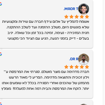
ללכת לראות עבודה וזאת הייתה עבודה מושלמת !לכל 
Maor T.
אורך הדרך יניב היה קשוב לרצונות שלי, סבלני בנוסף 
אישתו חגית הייתה זמינה לכל שאלה ובעיה .ביום ההתקנה 
אשמח להמליץ על אלום צידן! חברה עם שירות ומקצועיות 
הגיעו מתקינים מקצועיים , סבלנים שהרכיבו את המערכת 
שלא פוגשים היום, משלב ההזמנה ועד לשלב ההתקנה. 
בצורה מושלמת ומדוייקת.אין ספק שעשינו את הבחירה 
חגית המזכירה - נעימה, זמינה בכל זמן וכל שאלה. יניב 
הנכונה!ממליצה בחום על אלום צידן מרגישה שבחרתי את 
בעלים - דייק בזמני הגעה, הגיע עם הציוד הכי מקצועי 
הטוב ביותר בסגירת חלונות למרפסת שלי.מאוד ממליצה !
ועכשווי למדידות ואפילו הביא פרטי קצה להמחשה. מעבר 
לזה, הסביר וענה כל כל שאלה בצורה מקצועית ונעימה. שני 
המתקינים - אנשי עבודה, ממוקדים, מסודרים ונקיים, 
or R.
מקצועיים ברמה גבוה, התגברו בקלילות על לקויות בניה, 
שמרו על אסטטיות גם מהצד של השכן הצמוד, ענו על כל 
חברה מדהימה עם מוצר מושלם. סגרתי את המרפסת ע"' 
שאלה וכל זה עם חיוך. במעבר דירה היו הרבה קבלנים 
וילון זכוכית והתוצאה מדהימה. הפריע לי מאוד הרעש 
שנכנסו לבית אבל הצוות הזה היה יוצא דופן. מאוד מומלץ!
מהמזגן של שהכנים ואחרי הסגירה בכלל לא שומעים אותו 
יותר. לוקח את המרפסת והבית רמה אחת למעלה!!  מומלץ 
ביותר !!