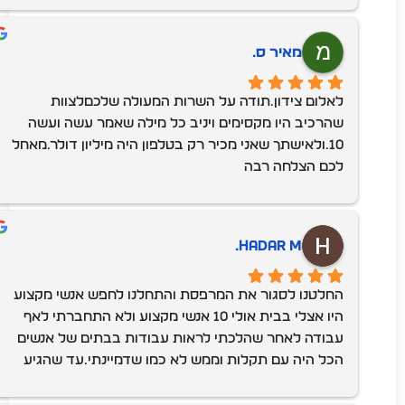
מאיר ס.
לאלום צידון.תודה על השרות המעולה שלכםלצוות 
שהרכיב היו מקסימים ויניב כל מילה שאמר עשה ועשה 
10.ולאישתך שאני מכיר רק בטלפון היה מיליון דולר.מאחל 
לכם הצלחה רבה
Hadar M.
החלטנו לסגור את המרפסת והתחלנו לחפש אנשי מקצוע 
היו אצלי בבית אולי 10 אנשי מקצוע ולא התחברתי לאף 
עבודה לאחר שהלכתי לראות עבודות בבתים של אנשים 
הכל היה עם תקלות וממש לא כמו שדמיינתי.עד שהגיע 
יניב מאלום צידן שקיבלתי המלצה מחברה.אדם סבלני, נעים 
ומקצועי הגיע אלינו הביתה נתן המלצה של סגירה ונתן לי 