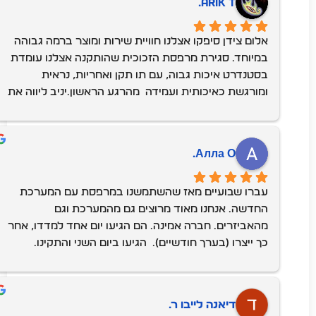
Arik T.
אלום צידן סיפקו אצלנו חוויית שירות ומוצר ברמה גבוהה 
במיוחד. סגירת מרפסת הזכוכית שהותקנה אצלנו עומדת 
בסטנדרט איכות גבוה, עם תו תקן ואחריות, נראית 
ומורגשת כאיכותית ועמידה  מהרגע הראשון.יניב ליווה את 
התהליך במקצועיות ושקיפות, סיפק מידע מדויק ודאג שכל 
שלב יתבצע בהתאם לציפיות. ההתקנה עצמה הייתה 
יעילה, מדויקת ונקייה, עם הקפדה על סדר ופינוי מלא של 
Алла О.
כל השאריות. גם חגית, בצד האדמניסטרטיבי, נתנה מענה 
מהיר, אדיב ומקצועי, ותרמה רבות לתחושת הביטחון 
עברו שבועיים מאז שהשתמשנו במרפסת עם המערכת 
והשירות הרציף.התוצאה הסופית פשוט מעולה – המרפסת 
החדשה. אנחנו מאוד מרוצים גם מהמערכת וגם 
הפכה לחלל נוסף בבית, חמים, נעים ושימושי. גם בימים 
מהאביזרים. חברה אמינה. הם הגיעו יום אחד למדדו, אחר 
קרים, רוחות חזקות או גשם אפשר לשבת בנוחות, להפעיל 
כך ייצרו (בערך חודשיים).  הגיעו ביום השני והתקינו. 
תנור, לשתות קפה וליהנות מהנוף בלי לוותר על תחושת 
העבודה הייתה מהירה, יעילה, והכי חשוב, נקייה. המתקינים 
הבידוד והאיכות.ממליצים בחום על אלום צידן למי שמחפש 
הם בחורים נהדרים. אנחנו ממליצים עליהם בחום
שילוב של מוצר איכותי, ביצוע מקצועי ושירות מצוין.
דיאנה לייבו ר.