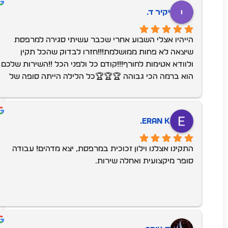
יקיר ד.
הייהיו אצלי השבוע אחרי שכבר עשיתי סגירה למרפסת 
שיצאה לא פחות ממושלמת!!!חזרו לבדוק שהכל תקין 
ולוודא אטימות לחורף!!!קודם כל ולפני הכל !!השירות שלכם 
הוא ברמה הכי גבוהה 🏆🏆🏆כל הלילה הייתה סופה של 
רוחות וגשמים - לא נכנסה לי אפילו טיפה אחת !!תודה על 
הכל!אתם מקצוענים🫶🫶אין ספק שאמליץ עליכם בכל 
הזדמנות!!!כי אין הרבה בעלי מקצוע שעובדים בכזאת 
Eran K.
מקצועיות ונותנים כזה שירות!!!תודה תודה תודה 🙏🙏🙏
התקינו אצלנו וילון זכוכית במרפסת, יצא מדהים! עבודה 
סופר מיקצועית ואחלה שירות.