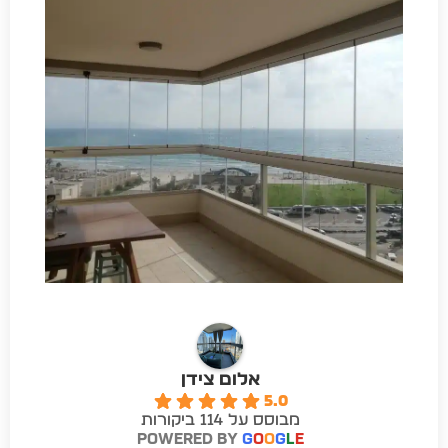
אלום צידן
5.0
מבוסס על 114 ביקורות
powered by
G
o
o
g
l
e