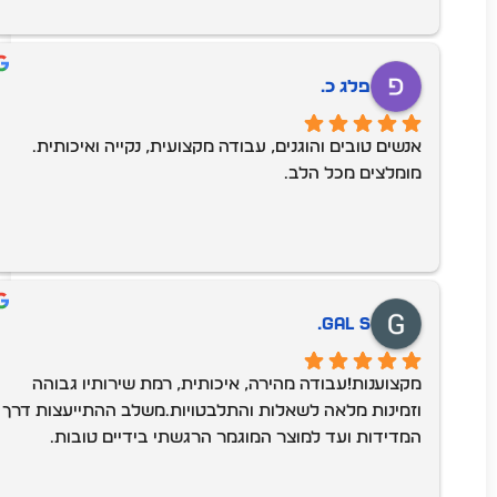
מהחלונות .דיברתי עם חגית והיא הסבירה לי בשם קצת 
לחוצים כי אנשים במילואים ולמרות הכל היא סידרה לי 
שיבוא יניב היום במהירות שיא והוא בא מהר וסידר לי את 
פלג כ.
הכל בחיוך ובשרות מהיר וטוב😍
אנשים טובים והוגנים, עבודה מקצועית, נקייה ואיכותית. 
מומלצים מכל הלב.
Gal S.
מקצוענות!עבודה מהירה, איכותית, רמת שירותיו גבוהה 
וזמינות מלאה לשאלות והתלבטויות.משלב ההתייעצות דרך 
המדידות ועד למוצר המוגמר הרגשתי בידיים טובות.