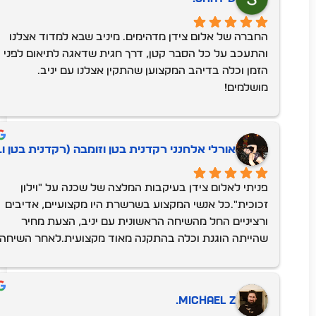
החברה של אלום צידן מדהימים. מיניב שבא למדוד אצלנו 
והתעכב על כל הסבר קטן, דרך חגית שדאגה לתיאום לפני 
הזמן וכלה בדיהב המקצוען שהתקין אצלנו עם יניב. 
מושלמים!
‫אורלי אלחנני רקדנית בטן וזומבה (רקדנית בטן ו.
פניתי לאלום צידן בעיקבות המלצה של שכנה על "וילון 
זכוכית".כל אנשי המקצוע בשרשרת היו מקצועיים, אדיבים 
ורציניים החל מהשיחה הראשונית עם יניב, הצעת מחיר 
שהייתה הוגנת וכלה בהתקנה מאוד מקצועית.לאחר השיחה 
הראשונית, יניב הגיע ולקח מדידות, סגרנו על מחיר וזמן 
אספקה של 3 חודשים. הכל בוצע לפי לוח הזמנים 
שנקבע..ביום ההתקנה, המתקינים אף הקדימו, היו נעימים, 
Michael Z.
אדיבים, מסודרים ומאורגנים. עשו הכל בסבלנות, שמרו על 