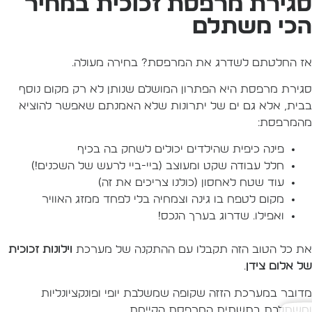
גירת מרפסת זכוכית במחיר
כי משתלם
ז החלטתם לשדרג את המרפסת? בחירה מעולה.
גירת מרפסת היא הפתרון המושלם שנותן לא רק מקום נוסף
בית, אלא גם ים של יתרונות שלא האמנתם שאפשר להוציא
המרפסת:
פינה כיפית שהילדים יכולים לשחק בה בכיף
חלל עבודה שקט ומעוצב (ביי-ביי לרעש של השכנים!)
עוד שטח לאחסון (כולנו צריכים את זה)
מקום לטפח בו גינה וצמחיה בלי לפחד ממזג האוויר
ואפילו… שדרוג בערך הנכס!
ת כל הטוב הזה תקבלו עם ההתקנה של מערכת
וילונות זכוכית
ל אלום צידן
.
דובר במערכת הזזה שקופה שמשלבת יופי ופונקציונליות
משתלבת בתשתית המרפסת הקיימת.