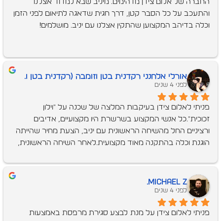
החברה של אלום צידן מדהימים. מיניב שבא למדוד אצלנו 
והתעכב על כל הסבר קטן, דרך חגית שדאגה לתיאום לפני הזמן 
וכלה בדיהב המקצוען שהתקין אצלנו עם יניב. מושלמים!
‫אורלי אלחנני רקדנית בטן וזומבה (רקדנית בטן ו.
לפני 4 שנים
פניתי לאלום צידן בעיקבות המלצה של שכנה על "וילון 
זכוכית".כל אנשי המקצוע בשרשרת היו מקצועיים, אדיבים 
ורציניים החל מהשיחה הראשונית עם יניב, הצעת מחיר שהייתה 
הוגנת וכלה בהתקנה מאוד מקצועית.לאחר השיחה הראשונית, 
יניב הגיע ולקח מדידות, סגרנו על מחיר וזמן אספקה של 3 
חודשים. הכל בוצע לפי לוח הזמנים שנקבע..ביום ההתקנה, 
המתקינים אף הקדימו, היו נעימים, אדיבים, מסודרים ומאורגנים. 
Michael Z.
עשו הכל בסבלנות, שמרו על נקיון וניכר היה שהם מקצוענים 
לפני 4 שנים
ויודעים את העבודה היטב.הייתי מרוצה מההתקנה, מהתוצר 
פניתי לאלום צידן על מנת לבצע סגירת מרפסת באמצעות 
הסופי ומהשירותיות לכל אורך הדרך.תודה לכם !