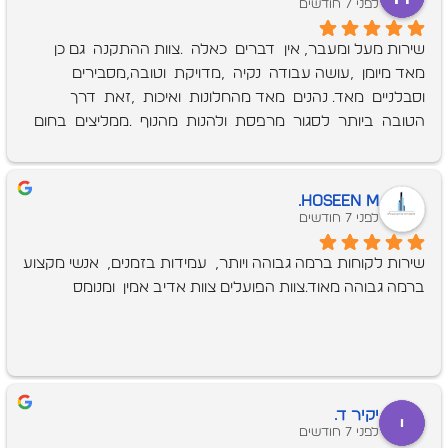
לפני 7 חודשים
שירות מעל ומעבר, אין  דברים  כאלה  .צוות ההתקנה  גם כן  
מאד מיומן  ,עושה עבודה  נקיה  ,מדויקת  וטובה,מסבירים  
וסבלניים  מאד. נהנים  מאד מהחלונות  ואיכות  ,זאת  דרך  
הטובה  ביותר  לסגור  מרפסת  ולהנות  מהנוף  .ממליצים  בחום 
רב!
Hoseen M.
לפני 7 חודשים
שירות לקוחות ברמה גבוהה ויותר,  עמידות בזמנים,  אנשי מקצוע 
ברמה גבוהה מאוד.צוות הפועלים צוות אדיב אמין  ומנומס
יקיר ד.
לפני 7 חודשים