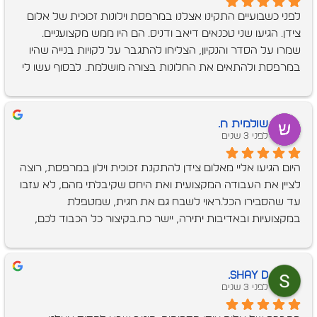
לפני כשבועיים התקינו אצלנו במרפסת וילונות זכוכית של אלום 
צידן. הגיעו שני טכנאים דיאב ודניס. הם היו ממש מקצועניים. 
שמרו על הסדר והנקיון, הצליחו להתגבר על לקויות בנייה שהיו 
במרפסת ולהתאים את החלונות בצורה מושלמת. לבסוף עשו לי 
הדרכה על אופן התפעול ווידאו שאני מבין את כל השלבים. הם 
היו ממש נחמדים ברמות שלא רגילים לראות פה בארץ. מאז 
הרווחנו עוד חדר בבית בעלות נמוכה ממש. בקיצור, ממליץ 
שולמית ח.
בחום.
לפני 3 שנים
היום הגיעו אליי מאלום צידן להתקנת זכוכית וילון במרפסת, רוצה 
לציין את העבודה המקצועית ואת היחס שקיבלתי מהם, לא עזבו 
עד שהסבירו הכל.ראוי לשבח גם את חגית, שמטפלת 
במקצועיות ובאדיבות יתירה, יישר כח.בקיצור כל הכבוד לכם, 
שווה את המחיר.אמליץ בחום על החברה לעוד אנשים.תודה רבה
Shay D.
לפני 3 שנים