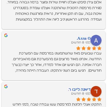
אלום צידן סיפקו אצלנו חוויית שירות ומוצר ברמה גבוהה במיוחד. 
סגירת מרפסת הזכוכית שהותקנה אצלנו עומדת בסטנדרט 
איכות גבוה, עם תו תקן ואחריות, נראית ומורגשת כאיכותית 
ועמידה  מהרגע הראשון.יניב ליווה את התהליך במקצועיות 
ושקיפות, סיפק מידע מדויק ודאג שכל שלב יתבצע בהתאם 
לציפיות. ההתקנה עצמה הייתה יעילה, מדויקת ונקייה, עם 
הקפדה על סדר ופינוי מלא של כל השאריות. גם חגית, בצד 
Алла О.
האדמניסטרטיבי, נתנה מענה מהיר, אדיב ומקצועי, ותרמה רבות 
לפני 8 חודשים
לתחושת הביטחון והשירות הרציף.התוצאה הסופית פשוט מעולה 
עברו שבועיים מאז שהשתמשנו במרפסת עם המערכת 
– המרפסת הפכה לחלל נוסף בבית, חמים, נעים ושימושי. גם 
החדשה. אנחנו מאוד מרוצים גם מהמערכת וגם מהאביזרים. 
בימים קרים, רוחות חזקות או גשם אפשר לשבת בנוחות, 
חברה אמינה. הם הגיעו יום אחד למדדו, אחר כך ייצרו (בערך 
להפעיל תנור, לשתות קפה וליהנות מהנוף בלי לוותר על תחושת 
חודשיים).  הגיעו ביום השני והתקינו. העבודה הייתה מהירה, 
הבידוד והאיכות.ממליצים בחום על אלום צידן למי שמחפש 
יעילה, והכי חשוב, נקייה. המתקינים הם בחורים נהדרים. אנחנו 
שילוב של מוצר איכותי, ביצוע מקצועי ושירות מצוין.
ממליצים עליהם בחום
דיאנה לייבו ר.
לפני 8 חודשים
התקינו אצלי חלונות למרפסת עשו עבודה טובה ,לפני חודש 