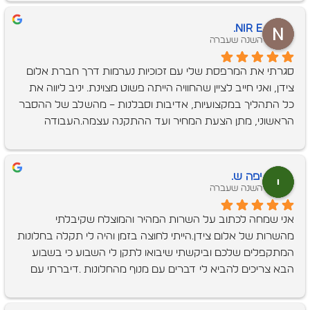
Nir E.
השנה שעברה
סגרתי את המרפסת שלי עם זכוכיות נערמות דרך חברת אלום 
צידן, ואני חייב לציין שהחוויה הייתה פשוט מצוינת. יניב ליווה את 
כל התהליך במקצועיות, אדיבות וסבלנות – מהשלב של ההסבר 
הראשוני, מתן הצעת המחיר ועד ההתקנה עצמה.העבודה 
בוצעה ברמה גבוהה מאוד, עם הקפדה על גימורים, ניקיון ודיוק 
בזמנים. המערכת של הזכוכיות הנערמות שהם התקינו נראית 
מעולה, פועלת חלק ומוסיפה המון לאסתטיקה ולשימושיות של 
יפה ש.
המרפסת.כיף לראות שיש עדיין בעלי מקצוע שאפשר לסמוך 
השנה שעברה
עליהם, שמגיעים בזמן, עומדים במילה שלהם ופשוט עושים 
אני שמחה לכתוב על השרות המהיר והמוצלח שקיבלתי 
עבודה טובה בלי משחקים. ממליץ עליהם בחום!
מהשרות של אלום צידן.הייתי לחוצה בזמן והיה לי תקלה בחלונות 
המתקפלים שלכם וביקשתי שיבואו לתקן לי השבוע כי בשבוע 
הבא צריכים להביא לי דברים עם מנוף מהחלונות .דיברתי עם 
חגית והיא הסבירה לי בשם קצת לחוצים כי אנשים במילואים 
ולמרות הכל היא סידרה לי שיבוא יניב היום במהירות שיא והוא 