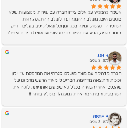
.ביום ההתקנה הגיעו מתקינים מקצועיים , סבלנים שהרכיבו את 
אשמח להמליץ על אלום צידן! חברה עם שירות ומקצועיות שלא 
המערכת בצורה מושלמת ומדוייקת.אין ספק שעשינו את הבחירה 
פוגשים היום, משלב ההזמנה ועד לשלב ההתקנה. חגית 
הנכונה!ממליצה בחום על אלום צידן מרגישה שבחרתי את הטוב 
המזכירה - נעימה, זמינה בכל זמן וכל שאלה. יניב בעלים - דייק 
ביותר בסגירת חלונות למרפסת שלי.מאוד ממליצה !
בזמני הגעה, הגיע עם הציוד הכי מקצועי ועכשווי למדידות ואפילו 
הביא פרטי קצה להמחשה. מעבר לזה, הסביר וענה כל כל 
שאלה בצורה מקצועית ונעימה. שני המתקינים - אנשי עבודה, 
ממוקדים, מסודרים ונקיים, מקצועיים ברמה גבוה, התגברו 
or R.
בקלילות על לקויות בניה, שמרו על אסטטיות גם מהצד של 
לפני 3 שנים
השכן הצמוד, ענו על כל שאלה וכל זה עם חיוך. במעבר דירה היו 
חברה מדהימה עם מוצר מושלם. סגרתי את המרפסת ע"' וילון 
הרבה קבלנים שנכנסו לבית אבל הצוות הזה היה יוצא דופן. מאוד 
זכוכית והתוצאה מדהימה. הפריע לי מאוד הרעש מהמזגן של 
מומלץ!
שהכנים ואחרי הסגירה בכלל לא שומעים אותו יותר. לוקח את 
המרפסת והבית רמה אחת למעלה!!  מומלץ ביותר !!
Asaf B.
לפני 3 שנים