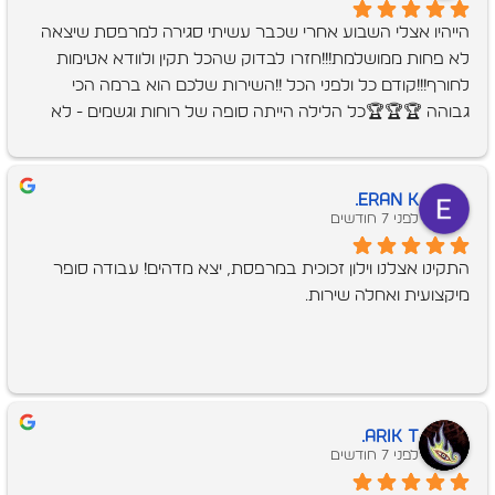
הייהיו אצלי השבוע אחרי שכבר עשיתי סגירה למרפסת שיצאה 
לא פחות ממושלמת!!!חזרו לבדוק שהכל תקין ולוודא אטימות 
לחורף!!!קודם כל ולפני הכל !!השירות שלכם הוא ברמה הכי 
גבוהה 🏆🏆🏆כל הלילה הייתה סופה של רוחות וגשמים - לא 
נכנסה לי אפילו טיפה אחת !!תודה על הכל!אתם מקצוענים🫶🫶
אין ספק שאמליץ עליכם בכל הזדמנות!!!כי אין הרבה בעלי 
מקצוע שעובדים בכזאת מקצועיות ונותנים כזה שירות!!!תודה 
Eran K.
תודה תודה 🙏🙏🙏
לפני 7 חודשים
התקינו אצלנו וילון זכוכית במרפסת, יצא מדהים! עבודה סופר 
מיקצועית ואחלה שירות.
Arik T.
לפני 7 חודשים