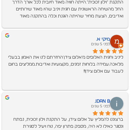
התקנת "וילון זכוכית".הייתה חוויה מאוד חיובית לכל אורך הדרך 
החל מהשיחה הראשונית עם חגית ויניב שהיו מאוד שירותיים 
ואדיבים, הצעת מחיר שהייתה הוגנת וכלה בהתקנה מאוד 
מקצועית.לאחר השיחה הראשונית, יניב הגיע ולקח מדידות, 
סגרנו על מחיר וזמן אספקה של 3 חודשים. בפועל, לקח פחות 
זמן וכבר אחרי כחודשיים (כולל תקופת חגים שהייתה באמצע) 
מיקי א.
חגית התקשרה ותיאמה התקנה.ביום של ההתקנה, המתקינים 
לפני 5 שנים
אף הקדימו, היו נעימים, אדיבים, מסודרים ומאורגנים. עשו הכל 
ליניב וחגית האלופים מ'אלום צידן'החזרתם לנו את האמון בבעלי 
בסבלנות, שמרו על נקיון וניכר היה שהם מקצוענים ויודעים את 
מלאכה.עמידה בלוחות זמנים, מקצועיות ואדיבות.ממליצים בחום 
העבודה היטב.הייתי מרוצה מההתקנה, מהתוצר הסופי 
לעבוד עם אלום צידן!!
ומהשירותיות לכל אורך הדרך.תודה לכם !
idan B.
לפני 5 שנים
ברצוננו להמליץ על אלום צידן, על התקנת וילון זכוכית, נפתח 
ונסגר כאילו לא היה, מספק פתרון יפה, נוח ויעיל לסגירת 