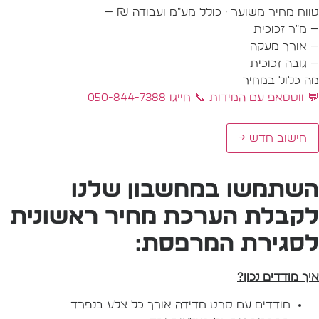
ווח מחיר משוער · כולל מע״מ ועבודה
₪ —
מ״ר זכוכית
אורך מעקה
גובה זכוכית
ה כלול במחיר
 ווטסאפ עם המידות
📞 חייגו 050-844-7388
חישוב חדש →
שתמשו במחשבון שלנו
קבלת הערכת מחיר ראשונית
סגירת המרפסת:
יך
מוד
דים
נכון?
מודדים עם סרט מדידה אורך כל צלע בנפרד