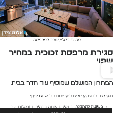
מהיום הסלון עובר למרפסת
גירת מרפסת זכוכית במחיר
פוי
פתרון המושלם שמוסיף עוד חדר בבית
ערכת וילונות הזכוכית למרפסת של אלום צידן:
פשוטה להתקנה:
מתקינים אותה במהירות ובקלות, כך
שתוכלו ליהנות מהמרחב החדש בלי המתנה ארוכה ומייגעת.