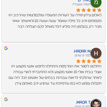
מאיר ס.
השנה שעברה
לאלום צידון.תודה על השרות המעולה שלכםלצוות שהרכיב היו 
מקסימים ויניב כל מילה שאמר עשה ועשה 10.ולאישתך שאני 
מכיר רק בטלפון היה מיליון דולר.מאחל לכם הצלחה רבה
Hadar M.
לפני 3 שנים
החלטנו לסגור את המרפסת והתחלנו לחפש אנשי מקצוע היו 
אצלי בבית אולי 10 אנשי מקצוע ולא התחברתי לאף עבודה 
לאחר שהלכתי לראות עבודות בבתים של אנשים הכל היה עם 
תקלות וממש לא כמו שדמיינתי.עד שהגיע יניב מאלום צידן 
שקיבלתי המלצה מחברה.אדם סבלני, נעים ומקצועי הגיע אלינו 
הביתה נתן המלצה של סגירה ונתן לי ללכת לראות עבודה וזאת 
הייתה עבודה מושלמת !לכל אורך הדרך יניב היה קשוב לרצונות 
Maor T.
שלי, סבלני בנוסף אישתו חגית הייתה זמינה לכל שאלה ובעיה 
לפני 3 שנים