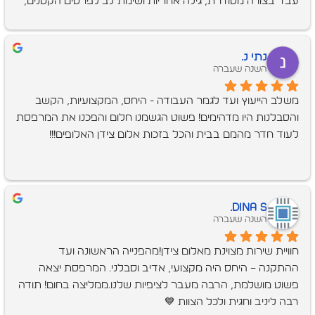
עבד בצורה מסודרת, גילה אחריות ושימת לב לפרטים הקטנים, 
ולאחר סיום ההתקנה השאיר את המקום נקי לחלוטין – ללא 
טיפת פסולת.שירות ברמה גבוהה, ממליץ בחום!
נתי נ.
השנה שעברה
משלב הייעוץ ועד לגמר העבודה - היחס, המקצועיות, הקשב 
והסבלנות היו מדהימים! פשוט הגשמנו חלום והפכנו את המרפסת 
לעוד חדר מהמם בבית והכל בזכות אלום צידן האלופים!!!
Dina S.
השנה שעברה
חוויית שירות מצוינת מאלום צידן!מהפנייה הראשונה ועד 
ההתקנה – היחס היה מקצועי, אדיב וסבלני. המרפסת יצאה 
פשוט מושלמת, הרבה מעבר לציפיות שלנו.ממליצה בחום! תודה 
רבה ליניב וחגית ולכל הצוות 💙