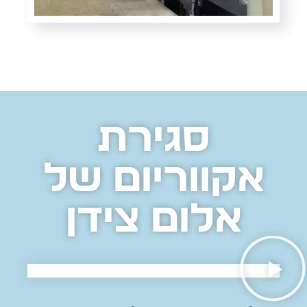
סגירת
אקווריום של
אלום צידן