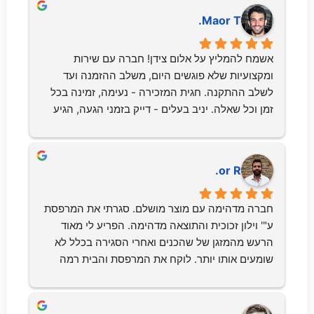
נתן המלצה של סגירה ונתן לי ללכת לראות עבודה 
Maor T.
וזאת הייתה עבודה מושלמת !לכל אורך הדרך יניב היה 
קשוב לרצונות שלי, סבלני בנוסף אישתו חגית הייתה 
אשמח להמליץ על אלום צידן! חברה עם שירות 
זמינה לכל שאלה ובעיה .ביום ההתקנה הגיעו 
ומקצועיות שלא פוגשים היום, משלב ההזמנה ועד 
מתקינים מקצועיים , סבלנים שהרכיבו את המערכת 
לשלב ההתקנה. חגית המזכירה - נעימה, זמינה בכל 
בצורה מושלמת ומדוייקת.אין ספק שעשינו את 
זמן וכל שאלה. יניב בעלים - דייק בזמני הגעה, הגיע 
הבחירה הנכונה!ממליצה בחום על אלום צידן מרגישה 
עם הציוד הכי מקצועי ועכשווי למדידות ואפילו הביא 
שבחרתי את הטוב ביותר בסגירת חלונות למרפסת 
פרטי קצה להמחשה. מעבר לזה, הסביר וענה כל כל 
שלי.מאוד ממליצה !
שאלה בצורה מקצועית ונעימה. שני המתקינים - אנשי 
or R.
עבודה, ממוקדים, מסודרים ונקיים, מקצועיים ברמה 
גבוה, התגברו בקלילות על לקויות בניה, שמרו על 
חברה מדהימה עם מוצר מושלם. סגרתי את המרפסת 
אסטטיות גם מהצד של השכן הצמוד, ענו על כל שאלה 
ע"' וילון זכוכית והתוצאה מדהימה. הפריע לי מאוד 
וכל זה עם חיוך. במעבר דירה היו הרבה קבלנים 
הרעש מהמזגן של שהכנים ואחרי הסגירה בכלל לא 
שנכנסו לבית אבל הצוות הזה היה יוצא דופן. מאוד 
שומעים אותו יותר. לוקח את המרפסת והבית רמה 
מומלץ!
אחת למעלה!!  מומלץ ביותר !!