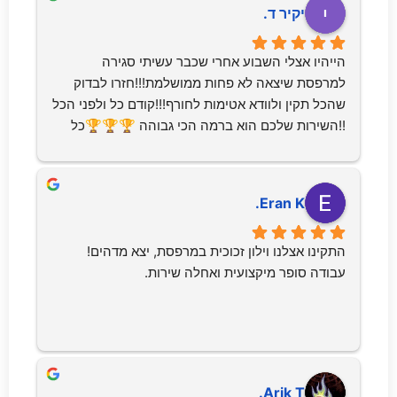
יקיר ד.
הייהיו אצלי השבוע אחרי שכבר עשיתי סגירה 
למרפסת שיצאה לא פחות ממושלמת!!!חזרו לבדוק 
שהכל תקין ולוודא אטימות לחורף!!!קודם כל ולפני הכל 
!!השירות שלכם הוא ברמה הכי גבוהה 🏆🏆🏆כל 
הלילה הייתה סופה של רוחות וגשמים - לא נכנסה לי 
אפילו טיפה אחת !!תודה על הכל!אתם מקצוענים🫶
🫶אין ספק שאמליץ עליכם בכל הזדמנות!!!כי אין 
Eran K.
הרבה בעלי מקצוע שעובדים בכזאת מקצועיות ונותנים 
כזה שירות!!!תודה תודה תודה 🙏🙏🙏
התקינו אצלנו וילון זכוכית במרפסת, יצא מדהים! 
עבודה סופר מיקצועית ואחלה שירות.
Arik T.