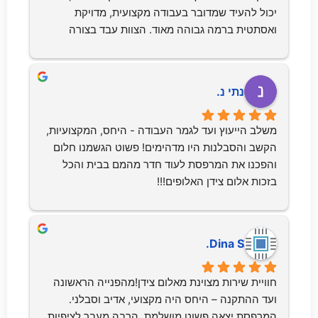
יכול להעיד שמדובר בעבודה מקצועית, מדויקת 
ואסתטית ברמה גבוהה מאוד. הצוות עבד בצורה 
מסודרת, גילה אחריות ושימת לב לפרטים הקטנים, 
ולאחר סיום ההתקנה השאיר את המקום נקי לחלוטין 
– ללא טיפת פסולת.שירות ברמה גבוהה, ממליץ 
נתי נ.
בחום!
משלב הייעוץ ועד לגמר העבודה - היחס, המקצועיות, 
הקשב והסבלנות היו מדהימים! פשוט הגשמנו חלום 
והפכנו את המרפסת לעוד חדר מהמם בבית והכל 
בזכות אלום צידן האלופים!!!
Dina S.
חוויית שירות מצוינת מאלום צידן!מהפנייה הראשונה 
ועד ההתקנה – היחס היה מקצועי, אדיב וסבלני. 
המרפסת יצאה פשוט מושלמת, הרבה מעבר לציפיות 