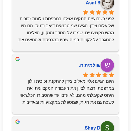
Asaf B.
לפני כשבועיים התקינו אצלנו במרפסת וילונות זכוכית 
של אלום צידן. הגיעו שני טכנאים דיאב ודניס. הם היו 
ממש מקצועניים. שמרו על הסדר והנקיון, הצליחו 
להתגבר על לקויות בנייה שהיו במרפסת ולהתאים את 
החלונות בצורה מושלמת. לבסוף עשו לי הדרכה על 
אופן התפעול ווידאו שאני מבין את כל השלבים. הם היו 
ממש נחמדים ברמות שלא רגילים לראות פה בארץ. 
שולמית ח.
מאז הרווחנו עוד חדר בבית בעלות נמוכה ממש. 
בקיצור, ממליץ בחום.
היום הגיעו אליי מאלום צידן להתקנת זכוכית וילון 
במרפסת, רוצה לציין את העבודה המקצועית ואת 
היחס שקיבלתי מהם, לא עזבו עד שהסבירו הכל.ראוי 
לשבח גם את חגית, שמטפלת במקצועיות ובאדיבות 
יתירה, יישר כח.בקיצור כל הכבוד לכם, שווה את 
המחיר.אמליץ בחום על החברה לעוד אנשים.תודה 
רבה
Shay D.