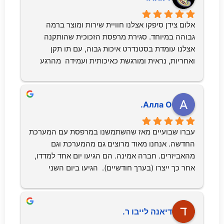
אלום צידן סיפקו אצלנו חוויית שירות ומוצר ברמה 
גבוהה במיוחד. סגירת מרפסת הזכוכית שהותקנה 
אצלנו עומדת בסטנדרט איכות גבוה, עם תו תקן 
ואחריות, נראית ומורגשת כאיכותית ועמידה  מהרגע 
הראשון.יניב ליווה את התהליך במקצועיות ושקיפות, 
סיפק מידע מדויק ודאג שכל שלב יתבצע בהתאם 
לציפיות. ההתקנה עצמה הייתה יעילה, מדויקת ונקייה, 
Алла О.
עם הקפדה על סדר ופינוי מלא של כל השאריות. גם 
חגית, בצד האדמניסטרטיבי, נתנה מענה מהיר, אדיב 
עברו שבועיים מאז שהשתמשנו במרפסת עם המערכת 
ומקצועי, ותרמה רבות לתחושת הביטחון והשירות 
החדשה. אנחנו מאוד מרוצים גם מהמערכת וגם 
הרציף.התוצאה הסופית פשוט מעולה – המרפסת 
מהאביזרים. חברה אמינה. הם הגיעו יום אחד למדדו, 
הפכה לחלל נוסף בבית, חמים, נעים ושימושי. גם 
אחר כך ייצרו (בערך חודשיים).  הגיעו ביום השני 
בימים קרים, רוחות חזקות או גשם אפשר לשבת 
והתקינו. העבודה הייתה מהירה, יעילה, והכי חשוב, 
בנוחות, להפעיל תנור, לשתות קפה וליהנות מהנוף בלי 
נקייה. המתקינים הם בחורים נהדרים. אנחנו ממליצים 
לוותר על תחושת הבידוד והאיכות.ממליצים בחום על 
עליהם בחום
אלום צידן למי שמחפש שילוב של מוצר איכותי, ביצוע 
דיאנה לייבו ר.
מקצועי ושירות מצוין.