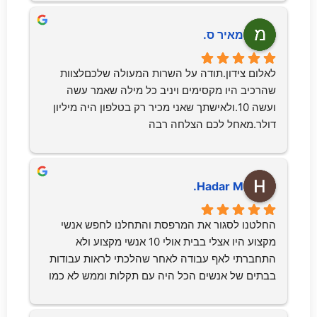
מאיר ס.
לאלום צידון.תודה על השרות המעולה שלכםלצוות 
שהרכיב היו מקסימים ויניב כל מילה שאמר עשה 
ועשה 10.ולאישתך שאני מכיר רק בטלפון היה מיליון 
דולר.מאחל לכם הצלחה רבה
Hadar M.
החלטנו לסגור את המרפסת והתחלנו לחפש אנשי 
מקצוע היו אצלי בבית אולי 10 אנשי מקצוע ולא 
התחברתי לאף עבודה לאחר שהלכתי לראות עבודות 
בבתים של אנשים הכל היה עם תקלות וממש לא כמו 
שדמיינתי.עד שהגיע יניב מאלום צידן שקיבלתי המלצה 
מחברה.אדם סבלני, נעים ומקצועי הגיע אלינו הביתה 