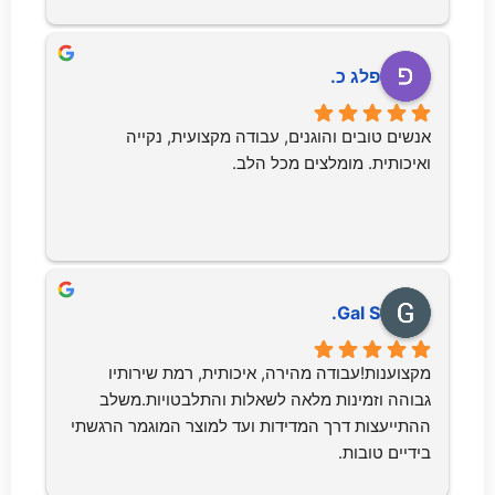
לי דברים עם מנוף מהחלונות .דיברתי עם חגית והיא 
הסבירה לי בשם קצת לחוצים כי אנשים במילואים 
ולמרות הכל היא סידרה לי שיבוא יניב היום במהירות 
פלג כ.
שיא והוא בא מהר וסידר לי את הכל בחיוך ובשרות 
מהיר וטוב😍
אנשים טובים והוגנים, עבודה מקצועית, נקייה 
ואיכותית. מומלצים מכל הלב.
Gal S.
מקצוענות!עבודה מהירה, איכותית, רמת שירותיו 
גבוהה וזמינות מלאה לשאלות והתלבטויות.משלב 
ההתייעצות דרך המדידות ועד למוצר המוגמר הרגשתי 
בידיים טובות.