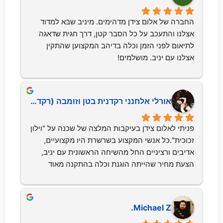
החברה של אלום צידן מדהימים. מיניב שבא למדוד 
אצלנו והתעכב על כל הסבר קטן, דרך חגית שדאגה 
לתיאום לפני הזמן וכלה בדיהב המקצוען שהתקין 
אצלנו עם יניב. מושלמים!
‫אורלי אלחנני רקדנית בטן וזומבה (רקדנית בטן ו.
פניתי לאלום צידן בעיקבות המלצה של שכנה על "וילון 
זכוכית".כל אנשי המקצוע בשרשרת היו מקצועיים, 
אדיבים ורציניים החל מהשיחה הראשונית עם יניב, 
הצעת מחיר שהייתה הוגנת וכלה בהתקנה מאוד 
מקצועית.לאחר השיחה הראשונית, יניב הגיע ולקח 
מדידות, סגרנו על מחיר וזמן אספקה של 3 חודשים. 
הכל בוצע לפי לוח הזמנים שנקבע..ביום ההתקנה, 
Michael Z.
המתקינים אף הקדימו, היו נעימים, אדיבים, מסודרים 