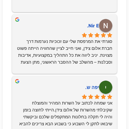
Nir E.
סגרתי את המרפסת שלי עם זכוכיות נערמות דרך 
חברת אלום צידן, ואני חייב לציין שהחוויה הייתה פשוט 
מצוינת. יניב ליווה את כל התהליך במקצועיות, אדיבות 
וסבלנות – מהשלב של ההסבר הראשוני, מתן הצעת 
המחיר ועד ההתקנה עצמה.העבודה בוצעה ברמה 
גבוהה מאוד, עם הקפדה על גימורים, ניקיון ודיוק 
בזמנים. המערכת של הזכוכיות הנערמות שהם התקינו 
יפה ש.
נראית מעולה, פועלת חלק ומוסיפה המון לאסתטיקה 
ולשימושיות של המרפסת.כיף לראות שיש עדיין בעלי 
אני שמחה לכתוב על השרות המהיר והמוצלח 
מקצוע שאפשר לסמוך עליהם, שמגיעים בזמן, עומדים 
שקיבלתי מהשרות של אלום צידן.הייתי לחוצה בזמן 
במילה שלהם ופשוט עושים עבודה טובה בלי 
והיה לי תקלה בחלונות המתקפלים שלכם וביקשתי 
משחקים. ממליץ עליהם בחום!
שיבואו לתקן לי השבוע כי בשבוע הבא צריכים להביא 