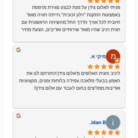
ומאורגנים. עשו הכל בסבלנות, שמרו על נקיון וניכר 
פניתי לאלום צידן על מנת לבצע סגירת מרפסת 
היה שהם מקצוענים ויודעים את העבודה היטב.הייתי 
באמצעות התקנת "וילון זכוכית".הייתה חוויה מאוד 
מרוצה מההתקנה, מהתוצר הסופי ומהשירותיות לכל 
חיובית לכל אורך הדרך החל מהשיחה הראשונית עם 
אורך הדרך.תודה לכם !
חגית ויניב שהיו מאוד שירותיים ואדיבים, הצעת מחיר 
שהייתה הוגנת וכלה בהתקנה מאוד מקצועית.לאחר 
השיחה הראשונית, יניב הגיע ולקח מדידות, סגרנו על 
מחיר וזמן אספקה של 3 חודשים. בפועל, לקח פחות 
מיקי א.
זמן וכבר אחרי כחודשיים (כולל תקופת חגים שהייתה 
באמצע) חגית התקשרה ותיאמה התקנה.ביום של 
ליניב וחגית האלופים מ'אלום צידן'החזרתם לנו את 
ההתקנה, המתקינים אף הקדימו, היו נעימים, אדיבים, 
האמון בבעלי מלאכה.עמידה בלוחות זמנים, מקצועיות 
מסודרים ומאורגנים. עשו הכל בסבלנות, שמרו על 
ואדיבות.ממליצים בחום לעבוד עם אלום צידן!!
נקיון וניכר היה שהם מקצוענים ויודעים את העבודה 
היטב.הייתי מרוצה מההתקנה, מהתוצר הסופי 
ומהשירותיות לכל אורך הדרך.תודה לכם !
idan B.