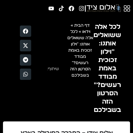
לכל אלה
דף הבית
»
וידאו
»
לכל
ששואלים
אלה ששואלים
אותנו:
אותנו: "וילון
"וילון
זכוכית באמת
מבודד
זכוכית
רעשים?"
באמת
שיתוף:
הסרטון הזה
מבודד
בשבילכם
רעשים?"
הסרטון
הזה
בשבילכם