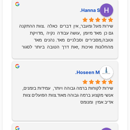
Hanna S.
שירות מעל ומעבר, אין  דברים  כאלה  .צוות ההתקנה  
גם כן  מאד מיומן  ,עושה עבודה  נקיה  ,מדויקת  
וטובה,מסבירים  וסבלניים  מאד. נהנים  מאד 
מהחלונות  ואיכות  ,זאת  דרך  הטובה  ביותר  לסגור  
מרפסת  ולהנות  מהנוף  .ממליצים  בחום רב!
Hoseen M.
שירות לקוחות ברמה גבוהה ויותר,  עמידות בזמנים,  
אנשי מקצוע ברמה גבוהה מאוד.צוות הפועלים צוות 
אדיב אמין  ומנומס